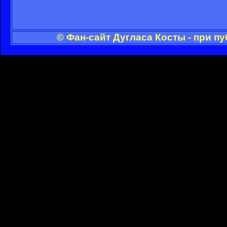
© Фан-сайт Дугласа Косты - при п