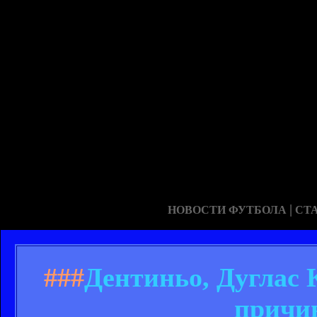
|
НОВОСТИ ФУТБОЛА
СТ
###
Дентиньо, Дуглас 
причин