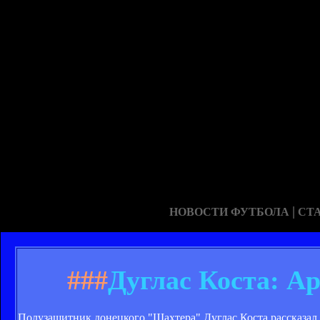
|
НОВОСТИ ФУТБОЛА
СТ
###
Дуглас Коста: А
Полузащитник донецкого "Шахтера" Дуглас Коста рассказал 