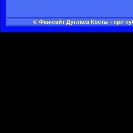
© Фан-сайт Дугласа Косты - при п