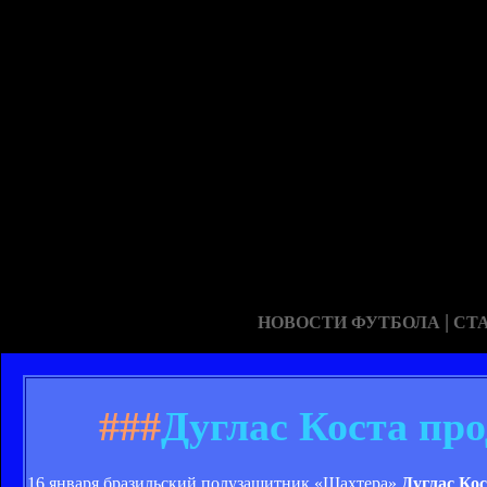
|
НОВОСТИ ФУТБОЛА
СТ
###
Дуглас Коста пр
16 января бразильский полузащитник «Шахтера»
Дуглас Ко