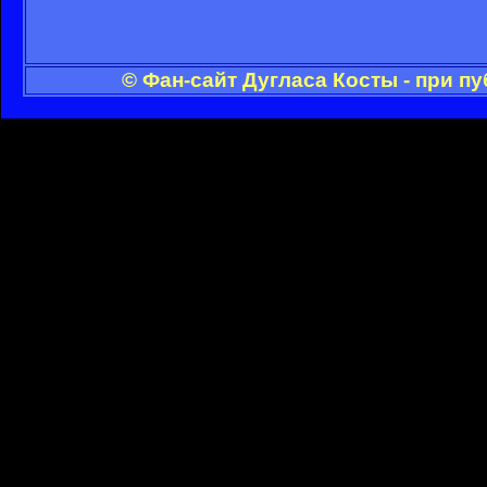
© Фан-сайт Дугласа Косты - при п