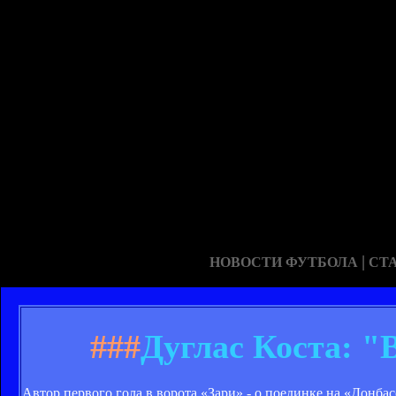
|
НОВОСТИ ФУТБОЛА
СТ
###
Дуглас Коста: "
Автор первого гола в ворота «Зари» - о поединке на «Донбас