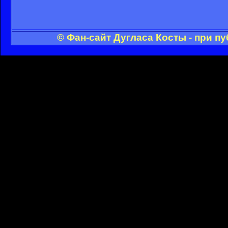
© Фан-сайт Дугласа Косты - при п