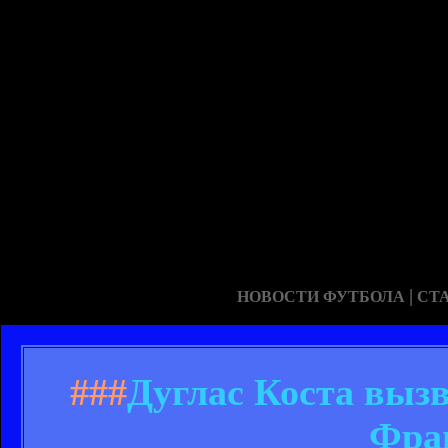
|
НОВОСТИ ФУТБОЛА
СТ
###
Дуглас Коста вызв
Фра