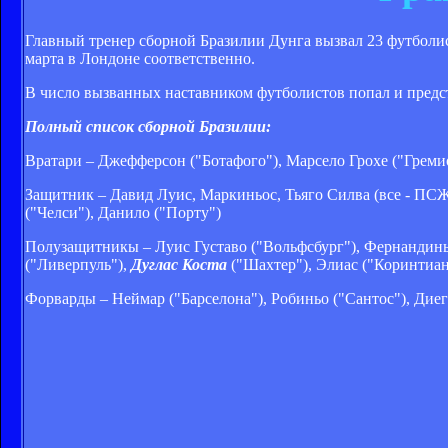
Главный тренер сборной Бразилии Дунга вызвал 23 футболис
марта в Лондоне соответственно.
В число вызванных наставником футболистов попал и предст
Полный список сборной Бразилии:
Вратари – Джефферсон ("Ботафого"), Марсело Грохе ("Гремио
Защитник – Давид Луис, Маркиньос, Тьяго Силва (все - ПСЖ
("Челси"), Данило ("Порту")
Полузащитникы – Луис Густаво ("Вольфсбург"), Фернандинь
("Ливерпуль"),
Дуглас Коста
("Шахтер"), Элиас ("Коринтианс
Форварды – Неймар ("Барселона"), Робиньо ("Сантос"), Дие