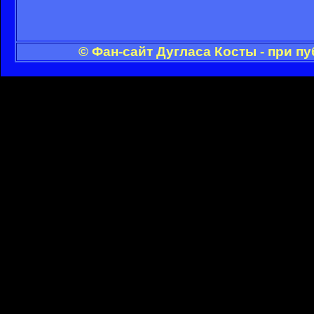
© Фан-сайт Дугласа Косты - при п