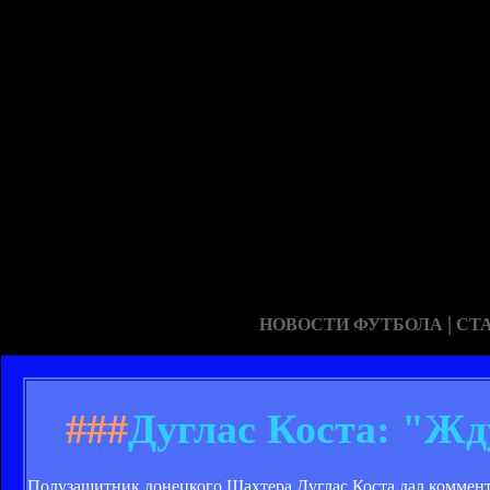
|
НОВОСТИ ФУТБОЛА
СТ
###
Дуглас Коста: "Жд
Полузащитник донецкого Шахтера Дуглас Коста дал коммент