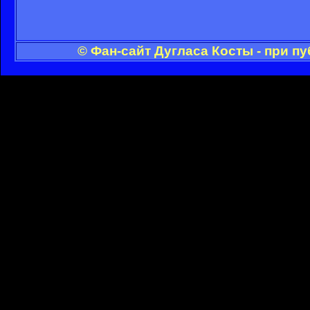
© Фан-сайт Дугласа Косты - при п